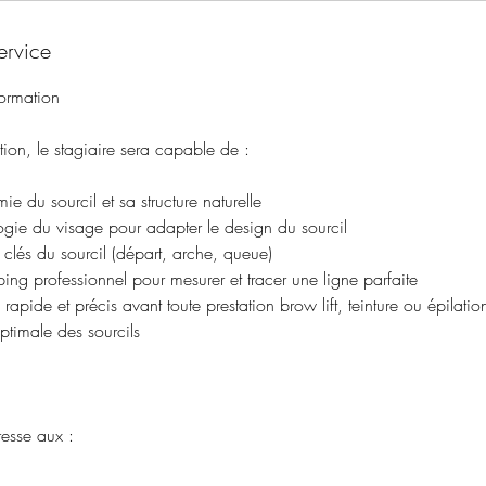
ervice
formation
tion, le stagiaire sera capable de :
e du sourcil et sa structure naturelle
ogie du visage pour adapter le design du sourcil
 clés du sourcil (départ, arche, queue)
pping professionnel pour mesurer et tracer une ligne parfaite
apide et précis avant toute prestation brow lift, teinture ou épilatio
ptimale des sourcils
resse aux :