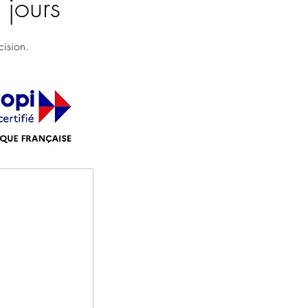
 jours
cision.