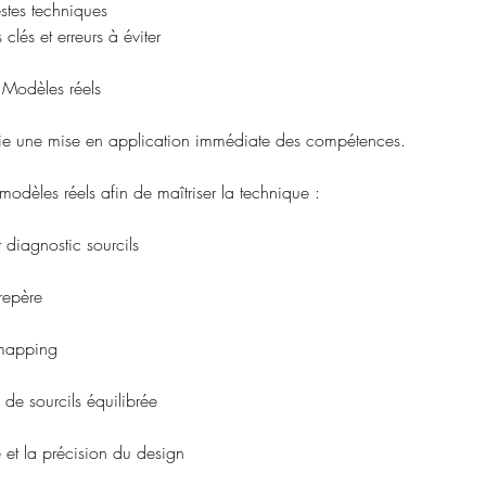
stes techniques
clés et erreurs à éviter
 Modèles réels
égie une mise en application immédiate des compétences.
5 modèles réels afin de maîtriser la technique :
 diagnostic sourcils
repère
e mapping
 de sourcils équilibrée
té et la précision du design