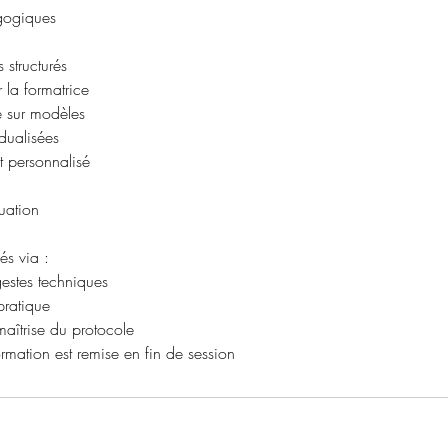
ogiques
 structurés
 la formatrice
 sur modèles
dualisées
personnalisé
uation
és via :
estes techniques
pratique
maîtrise du protocole
ormation est remise en fin de session