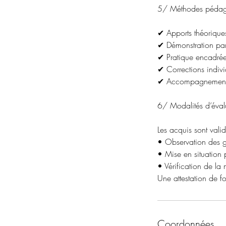
5/ Méthodes pédag
✔ Apports théoriques
✔ Démonstration par
✔ Pratique encadrée
✔ Corrections indivi
✔ Accompagnement 
6/ Modalités d’éval
Les acquis sont valid
• Observation des g
• Mise en situation 
• Vérification de la 
Une attestation de f
Coordonnées