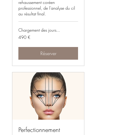
rehaussement coréen
professionnel, de l’analyse du cil
au résultat final.
Chargement des jours...
490
490 €
euros
Réserver
Perfectionnement