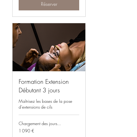
Réserver
Formation Extension
Débutant 3 jours
Maîtrisez les bases de la pose
d’extensions de cils
Chargement des jours...
1 090
1 090 €
euros