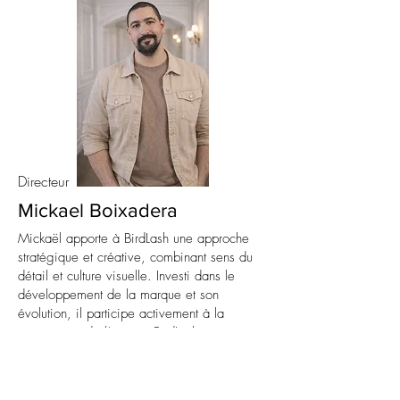
Directeur
Mickael Boixadera
Mickaël apporte à BirdLash une approche
stratégique et créative, combinant sens du
détail et culture visuelle. Investi dans le
développement de la marque et son
évolution, il participe activement à la
construction de l’univers BirdLash, à son
positionnement et à ses projets.
Son moteur : créer une marque distinctive,
cohérente et mémorable.