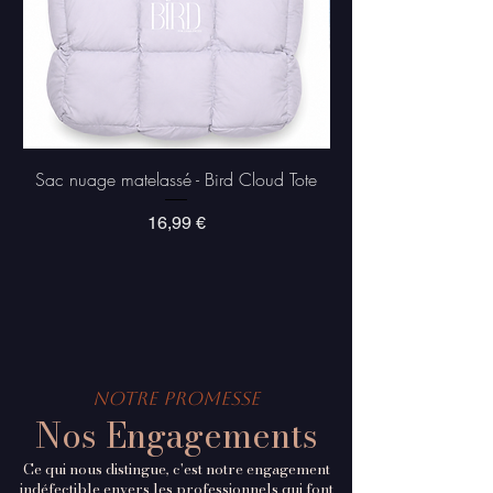
Sac nuage matelassé - Bird Cloud Tote
Prix
16,99 €
Notre Promesse
Nos Engagements
Ce qui nous distingue, c'est notre engagement
indéfectible envers les professionnels qui font