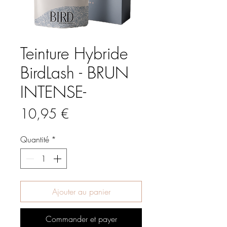
Teinture Hybride
BirdLash - BRUN
INTENSE-
Prix
10,95 €
Quantité
*
Ajouter au panier
Commander et payer