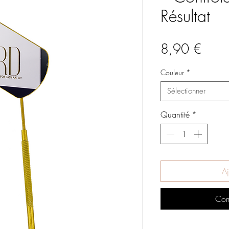
Résultat
Prix
8,90 €
Couleur
*
Sélectionner
Quantité
*
Aj
Com