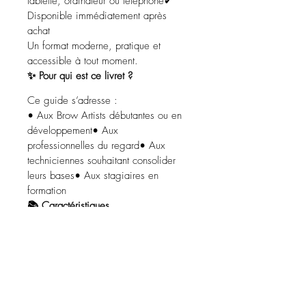
tablette, ordinateur ou téléphone✔ 
Disponible immédiatement après 
achat
Un format moderne, pratique et 
accessible à tout moment.
✨ Pour qui est ce livret ?
Ce guide s’adresse :
• Aux Brow Artists débutantes ou en 
développement• Aux 
professionnelles du regard• Aux 
techniciennes souhaitant consolider 
leurs bases• Aux stagiaires en 
formation
📚 Caractéristiques
• 
Près de 80 pages de contenu 
professionnel
• Approche 
pédagogique et technique• Outil 
métier structuré et complet
✨ Un indispensable pour toute 
professionnelle souhaitant maîtriser le 