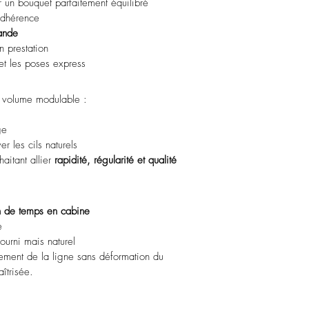
r un bouquet parfaitement équilibré
adhérence
bande
 prestation
et les poses express
 volume modulable :
ge
r les cils naturels
aitant allier 
rapidité, régularité et qualité 
n de temps en cabine
e
fourni mais naturel
lement de la ligne sans déformation du 
îtrisée.