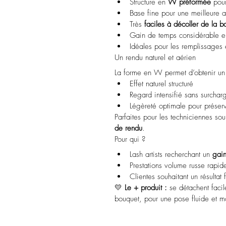
Structure en 
W préformée
 pou
Base fine pour une meilleure 
Très 
faciles à décoller de la 
Gain de temps considérable en
Idéales pour les remplissages 
Un rendu naturel et aérien
La forme en W permet d’obtenir un
Effet naturel structuré
Regard intensifié sans surchar
Légèreté optimale pour préserve
Parfaites pour les techniciennes souh
de rendu
.
Pour qui ?
Lash artists recherchant un 
gai
Prestations volume russe rapid
Clientes souhaitant un résultat 
💛 
Le + produit :
 se détachent faci
bouquet, pour une pose fluide et ma