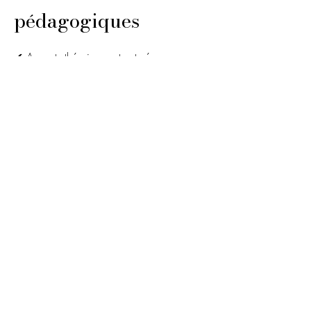
pédagogiques
✔ Apports théoriques structurés
✔ Démonstrations professionnelles
✔ Pratique intensive encadrée
✔ Accompagnement individualisé
✔ Corrections et conseils personnalisés
6
Modalités
d’évaluation
Les acquis sont validés via :
• Observation des gestes techniques
• Mises en situation pratiques