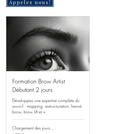
Appelez nous!
Formation Brow Artist
Débutant 2 jours
Développez une expertise complète du
sourcil : mapping, restructuration, henné
brow, brow lift et +
Chargement des jours...
690