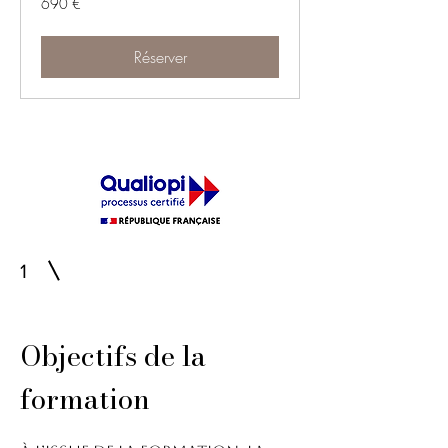
690 €
euros
Réserver
1
Objectifs de la
formation