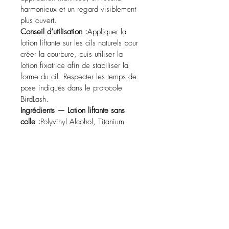
harmonieux et un regard visiblement 
plus ouvert.
Conseil d’utilisation :
Appliquer la 
lotion liftante sur les cils naturels pour 
créer la courbure, puis utiliser la 
lotion fixatrice afin de stabiliser la 
forme du cil. Respecter les temps de 
pose indiqués dans le protocole 
BirdLash.
Ingrédients — Lotion liftante sans 
colle :
Polyvinyl Alcohol, Titanium 
Dioxide, Sodium Benzoate.
Ingrédients — Lotion fixatrice :
Aqua, 
Hydrogen Peroxide, Dipropylene 
Glycol, Cocamidopropyl Betaine, 
PPG-5-Ceteth-10, Phosphoric Acid, 
Polyquaternium-6, Tetrasodium 
Etidronate, Disodium Phosphate.