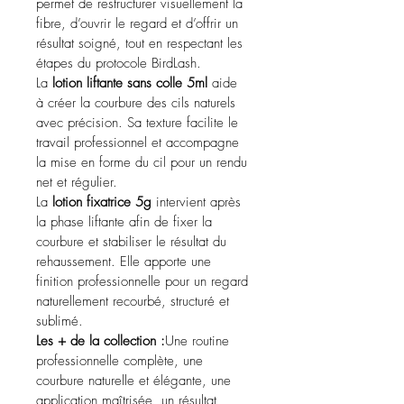
permet de restructurer visuellement la 
fibre, d’ouvrir le regard et d’offrir un 
résultat soigné, tout en respectant les 
étapes du protocole BirdLash.
La 
lotion liftante sans colle 5ml
 aide 
à créer la courbure des cils naturels 
avec précision. Sa texture facilite le 
travail professionnel et accompagne 
la mise en forme du cil pour un rendu 
net et régulier.
La 
lotion fixatrice 5g
 intervient après 
la phase liftante afin de fixer la 
courbure et stabiliser le résultat du 
rehaussement. Elle apporte une 
finition professionnelle pour un regard 
naturellement recourbé, structuré et 
sublimé.
Les + de la collection :
Une routine 
professionnelle complète, une 
courbure naturelle et élégante, une 
application maîtrisée, un résultat 