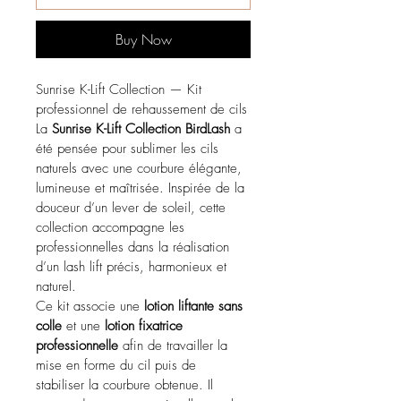
Buy Now
Sunrise K-Lift Collection — Kit 
professionnel de rehaussement de cils
La 
Sunrise K-Lift Collection BirdLash
 a 
été pensée pour sublimer les cils 
naturels avec une courbure élégante, 
lumineuse et maîtrisée. Inspirée de la 
douceur d’un lever de soleil, cette 
collection accompagne les 
professionnelles dans la réalisation 
d’un lash lift précis, harmonieux et 
naturel.
Ce kit associe une 
lotion liftante sans 
colle
 et une 
lotion fixatrice 
professionnelle
 afin de travailler la 
mise en forme du cil puis de 
stabiliser la courbure obtenue. Il 