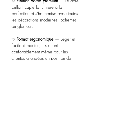
✨ 
Finition dorée premium
 — Le doré 
brillant capte la lumière à la 
perfection et s'harmonise avec toutes 
les décorations modernes, bohèmes 
ou glamour.
✨ 
Format ergonomique
 — Léger et 
facile à manier, il se tient 
confortablement même pour les 
clientes allongées en position de 
pose.
Faites de chaque rendez-vous une 
expérience d'exception. Vos clientes 
méritent ce qu'il y a de plus beau. 👑
Be the First to Know — Join