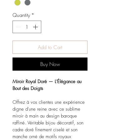
Quantity
*
Add to Cart
Buy Now
Miroir Royal Doré — L'Élégance au 
Bout des Doigts
Offrez à vos clientes une expérience 
digne d'une reine avec ce sublime 
miroir à main au design baroque 
raffiné. Véritable bijou décoratif, son 
cadre doré finement ciselé et son 
manche orné de motifs royaux 