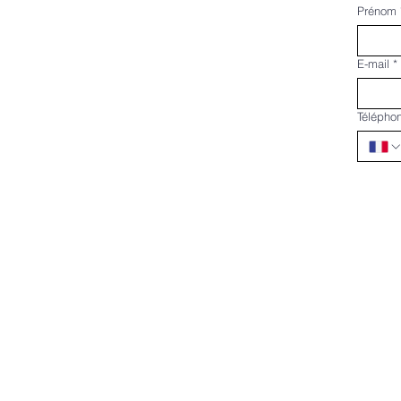
Prénom
E-mail
*
Télépho