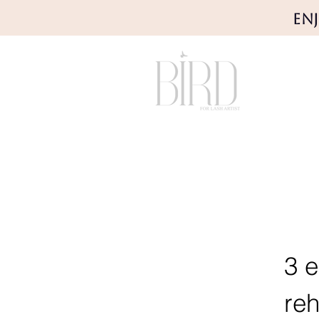
En
3 e